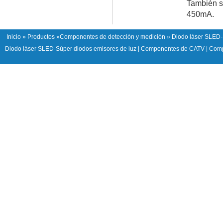
También s
450mA.
Inicio
»
Productos
»
Componentes de detección y medición
» Diodo láser SLED-
Diodo láser SLED-Súper diodos emisores de luz
|
Componentes de CATV
|
Comp