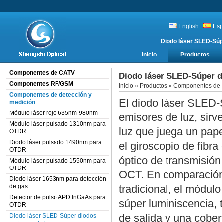
English
Es
Diodo láser SLED-Sú
Inicio
Productos
Componentes de CATV
Diodo láser SLED-Súper d
Componentes RF/GSM
Inicio
»
Productos
»
Componentes de d
Componentes de detección y
El diodo láser SLED-
medición
Módulo láser rojo 635nm-980nm
emisores de luz, sir
Módulo láser pulsado 1310nm para
luz que juega un pap
OTDR
Diodo láser pulsado 1490nm para
el giroscopio de fibra
OTDR
óptico de transmisión
Módulo láser pulsado 1550nm para
OTDR
OCT. En comparación 
Diodo láser 1653nm para detección
de gas
tradicional, el módulo
Detector de pulso APD InGaAs para
súper luminiscencia, 
OTDR
de salida y una cobe
Diodo láser SLED-Súper diodos