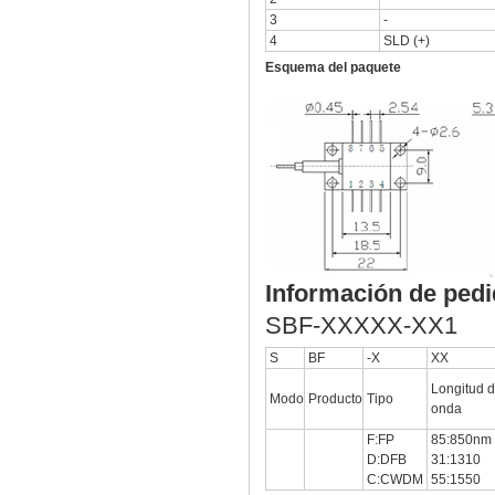
3
-
4
SLD (+)
Esquema del paquete
Información de ped
SBF-XXXXX-XX1
S
BF
-X
XX
Longitud 
Modo
Producto
Tipo
onda
F:FP
85:850nm
D:DFB
31:1310
C:CWDM
55:1550