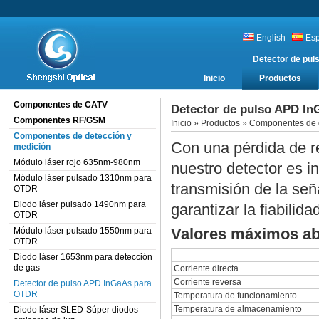
English
Es
Detector de pu
Inicio
Productos
Componentes de CATV
Detector de pulso APD I
Componentes RF/GSM
Inicio
»
Productos
»
Componentes de d
Componentes de detección y
Con una pérdida de r
medición
Módulo láser rojo 635nm-980nm
nuestro detector es i
Módulo láser pulsado 1310nm para
transmisión de la señ
OTDR
Diodo láser pulsado 1490nm para
garantizar la fiabilida
OTDR
Valores máximos ab
Módulo láser pulsado 1550nm para
OTDR
Diodo láser 1653nm para detección
de gas
Corriente directa
Corriente reversa
Detector de pulso APD InGaAs para
OTDR
Temperatura de funcionamiento.
Temperatura de almacenamiento
Diodo láser SLED-Súper diodos