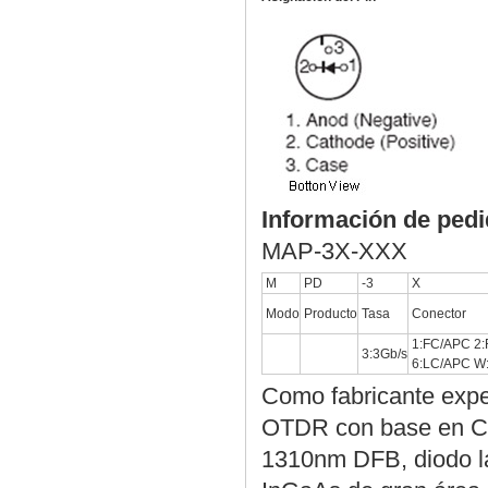
Información de ped
MAP-3X-XXX
M
PD
-3
X
Modo
Producto
Tasa
Conector
1:FC/APC 2:
3:3Gb/s
6:LC/APC W:W
Como fabricante expe
OTDR con base en Chi
1310nm DFB, diodo l