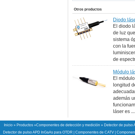
Otros productos
Diodo lás
El diodo 
de luz que
sistema óp
con la fue
luminiscen
de espectr
Módulo lá
El módulo
longitud d
adecuadam
además un 
funcionami
láser es ...
Inicio
»
Productos
»
Componentes de detección y medición
» Detector de pulso
Detector de pulso APD InGaAs para OTDR
|
Componentes de CATV
|
Componente