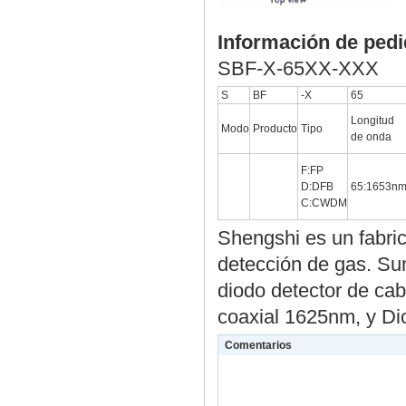
Información de ped
SBF-X-65XX-XXX
S
BF
-X
65
Longitud
Modo
Producto
Tipo
de onda
F:FP
D:DFB
65:1653n
C:CWDM
Shengshi es un fabri
detección de gas. Sum
diodo detector de cab
coaxial 1625nm, y Di
Comentarios