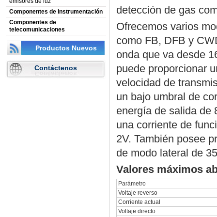
emisores de luz
detección de gas com
Componentes de instrumentación
Componentes de
Ofrecemos varios mod
telecomunicaciones
como FB, DFB y CWDM
Productos Nuevos
onda que va desde 1
puede proporcionar 
Contáctenos
velocidad de transmi
un bajo umbral de co
energía de salida de
una corriente de func
2V. También posee pro
de modo lateral de 3
Valores máximos ab
Parámetro
Voltaje reverso
Corriente actual
Voltaje directo