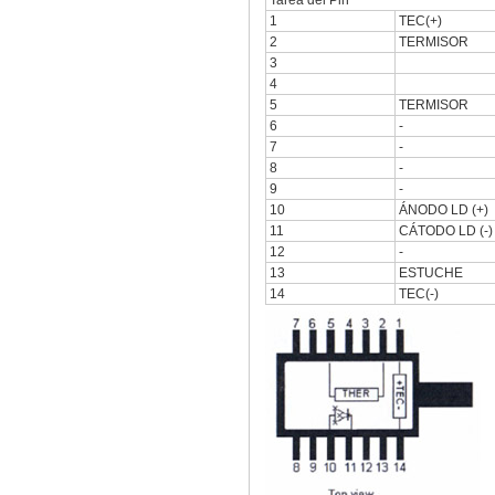
Tarea del Pin
1
TEC(+)
2
TERMISOR
3
4
5
TERMISOR
6
-
7
-
8
-
9
-
10
ÁNODO LD (+)
11
CÁTODO LD (-)
12
-
13
ESTUCHE
14
TEC(-)