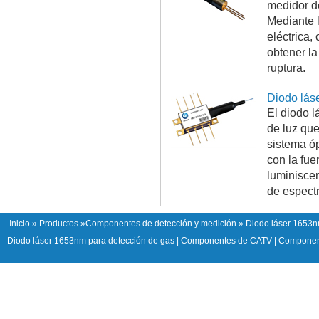
medidor de
Mediante 
eléctrica,
obtener la
ruptura.
Diodo lás
El diodo 
de luz que
sistema óp
con la fue
luminiscen
de espectr
Inicio
»
Productos
»
Componentes de detección y medición
» Diodo láser 1653n
Diodo láser 1653nm para detección de gas
|
Componentes de CATV
|
Component