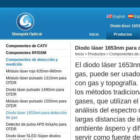
English
Es
Diodo láser 165
Inicio
Productos
Componentes de CATV
Diodo láser 1653nm para 
Componentes RF/GSM
Inicio
»
Productos
»
Componentes de d
Componentes de detección y
El diodo láser 1653n
medición
Módulo láser rojo 635nm-980nm
gas, puede ser usado 
Módulo láser pulsado 1310nm para
con gas y topografía
OTDR
Diodo láser pulsado 1490nm para
los métodos tradicion
OTDR
gases, que utilizan el
Módulo láser pulsado 1550nm para
OTDR
análisis del espectro
Diodo láser 1653nm para detección
de gas
largas distancias de 
Detector de pulso APD InGaAs para
ambiente áspero y dif
OTDR
servir como fuente de
Diodo láser SLED-Súper diodos