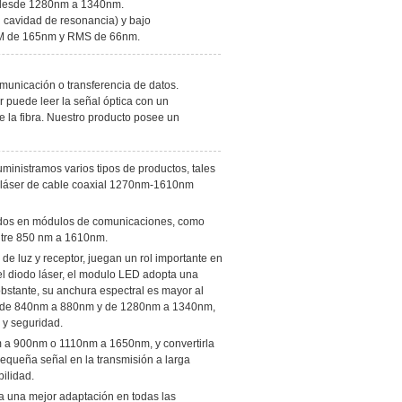
a desde 1280nm a 1340nm.
n cavidad de resonancia) y bajo
WHM de 165nm y RMS de 66nm.
omunicación o transferencia de datos.
 puede leer la señal óptica con un
 la fibra. Nuestro producto posee un
inistramos varios tipos de productos, tales
 láser de cable coaxial 1270nm-1610nm
dos en módulos de comunicaciones, como
ntre 850 nm a 1610nm.
e luz y receptor, juegan un rol importante en
 el diodo láser, el modulo LED adopta una
obstante, su anchura espectral es mayor al
nda de 840nm a 880nm y de 1280nm a 1340nm,
 y seguridad.
nm a 900nm o 1110nm a 1650nm, y convertirla
pequeña señal en la transmisión a larga
ilidad.
ra una mejor adaptación en todas las