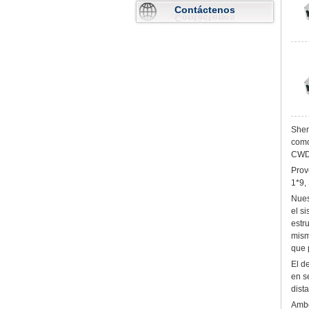
Contáctenos
Shen
como
CWDM
Prov
1*9,
Nues
el s
estr
mism
que 
El d
en s
dist
Ambo