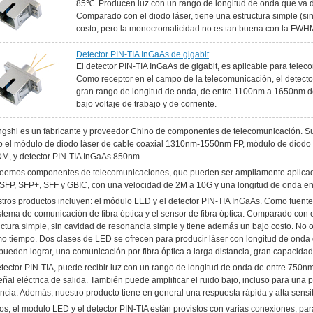
85℃. Producen luz con un rango de longitud de onda que v
Comparado con el diodo láser, tiene una estructura simple (si
costo, pero la monocromaticidad no es tan buena con la F
Detector PIN-TIA InGaAs de gigabit
El detector PIN-TIA InGaAs de gigabit, es aplicable para telec
Como receptor en el campo de la telecomunicación, el detector
gran rango de longitud de onda, de entre 1100nm a 1650nm de
bajo voltaje de trabajo y de corriente.
gshi es un fabricante y proveedor Chino de componentes de telecomunicación. Sum
 el módulo de diodo láser de cable coaxial 1310nm-1550nm FP, módulo de diodo
, y detector PIN-TIA InGaAs 850nm.
eemos componentes de telecomunicaciones, que pueden ser ampliamente aplica
 SFP, SFP+, SFF y GBIC, con una velocidad de 2M a 10G y una longitud de onda e
tros productos incluyen: el módulo LED y el detector PIN-TIA InGaAs. Como fuente d
istema de comunicación de fibra óptica y el sensor de fibra óptica. Comparado con
uctura simple, sin cavidad de resonancia simple y tiene además un bajo costo. No 
o tiempo. Dos clases de LED se ofrecen para producir láser con longitud de o
pueden lograr, una comunicación por fibra óptica a larga distancia, gran capacidad
etector PIN-TIA, puede recibir luz con un rango de longitud de onda de entre 750
eñal eléctrica de salida. También puede amplificar el ruido bajo, incluso para una 
ancia. Además, nuestro producto tiene en general una respuesta rápida y alta sensib
s, el modulo LED y el detector PIN-TIA están provistos con varias conexiones, pa