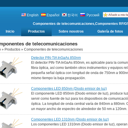
English
Español
한국어
Русский
Añadir a mis fa
Componentes de telecomunicaciones,Componentes RF/GS
Inicio
Productos
Sobre nosotros
Galería de fotos
mponentes de telecomunicaciones
o
»
Productos
» Componentes de telecomunicaciones
Detector PIN-TIA InGaAs 850nm
El detector PIN-TIA InGaAs 850nm, es aplicable para la comuni
fibra óptica, así como también otros instrumentos y equipos r
pequeña señal óptica con longitud de onda de 750nm a 900nm, 
mismo tiempo la baja propagación.
Componentes LED 850nm (Diodo emisor de luz)
El componente LED 850nm (Diodo emisor de luz), produce luz
servir como fuente de luz para los dispositivos de comunicació
óptica. La longitud de onda central varía de 840nm a 880nm. 
un mayor ancho de espectro de alrededor de 50 nm a 120nm.
Componentes LED 1310nm (Diodo emisor de luz)
Los componentes LED 1310nm (Diodo emisor de luz), operan 