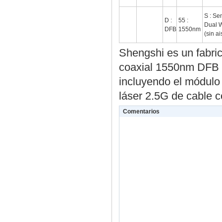
S : Sen
D :
55 :
Dual W
DFB
1550nm
(sin ai
Shengshi es un fabric
coaxial 1550nm DFB 
incluyendo el módul
láser 2.5G de cable 
Comentarios