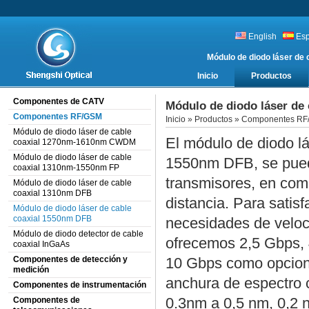
English
Es
Módulo de diodo láser d
Inicio
Productos
Componentes de CATV
Módulo de diodo láser de
Componentes RF/GSM
Inicio
»
Productos
»
Componentes RF
Módulo de diodo láser de cable
El módulo de diodo lá
coaxial 1270nm-1610nm CWDM
Módulo de diodo láser de cable
1550nm DFB, se pued
coaxial 1310nm-1550nm FP
transmisores, en com
Módulo de diodo láser de cable
coaxial 1310nm DFB
distancia. Para satisf
Módulo de diodo láser de cable
coaxial 1550nm DFB
necesidades de veloc
Módulo de diodo detector de cable
ofrecemos 2,5 Gbps, 
coaxial InGaAs
Componentes de detección y
10 Gbps como opcion
medición
anchura de espectro 
Componentes de instrumentación
0.3nm a 0,5 nm, 0,2 
Componentes de