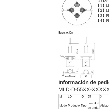
Ilustración
Información de ped
MLD-D-55XX-XXXX
M
LD
-D
55
X
Longitud
Modo
Producto
Tipo
Aislad
de onda