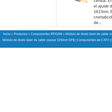
central. E
el ajuste
1613nm. E
cromaticid
de...
Inicio
»
Productos
»
Componentes RF/GSM
» Módulo de diodo láser de cable 
Módulo de diodo láser de cable coaxial 1550nm DFB
|
Componentes de CATV
|