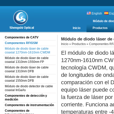
English
Es
Módulo de dio
Inicio
Productos
Componentes de CATV
Módulo de diodo láser d
Componentes RF/GSM
Inicio
»
Productos
»
Componentes RF
Módulo de diodo láser de cable
El módulo de diodo lá
coaxial 1270nm-1610nm CWDM
Módulo de diodo láser de cable
1270nm-1610nm CWDM
coaxial 1310nm-1550nm FP
tecnología CWDM, que
Módulo de diodo láser de cable
coaxial 1310nm DFB
de longitudes de ond
Módulo de diodo láser de cable
coaxial 1550nm DFB
comparación con el
Módulo de diodo detector de cable
equipo láser puede co
coaxial InGaAs
Componentes de detección y
la fuerza de láser por 
medición
corriente. Funciona 
Componentes de instrumentación
temperaturas entre -
Componentes de