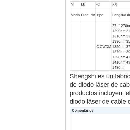
M
LD
-C
XX
Modo
Producto
Tipo
Longitud d
27 : 1270n
1290nm 31
1310nm 33
1330nm 35
C:CWDM
1350nm 37
1370nm 39
1390nm 41
1410nm 43
1430nm
Shengshi es un fabri
de diodo láser de c
productos incluyen, e
diodo láser de cable
Comentarios