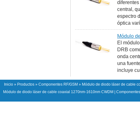
diferentes
central, 
espectro d
óptica var
Módulo de
El módulo 
DRB como 
onda cent
una fuente
incluye cu
Inicio
»
Productos
»
Componentes RF/GSM
» Módulo de diodo láser de cable
Módulo de diodo láser de cable coaxial 1270nm-1610nm CWDM
|
Componentes