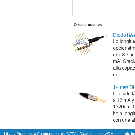
Otros productos
Diodo lás
La longitu
opcionalm
nm. Se pue
mA. Gracia
alta capac
en...
1-4mW Dio
El diodo l
a 12 mA y
1320nm. Co
baja longi
con una al
Inicio
»
Productos
»
Componentes de CATV
» Diodo detector WDM integrado I