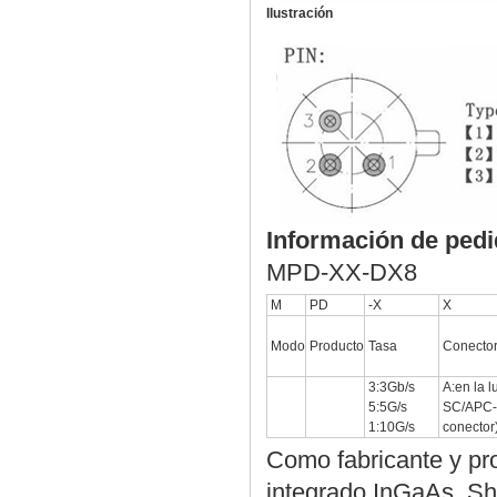
Ilustración
Información de ped
MPD-XX-DX8
M
PD
-X
X
Modo
Producto
Tasa
Conecto
3:3Gb/s
A:en la 
5:5G/s
SC/APC-F
1:10G/s
conector
Como fabricante y pr
integrado InGaAs, Sh