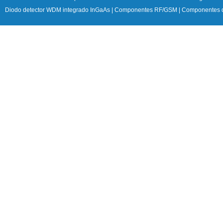
Diodo detector WDM integrado InGaAs
|
Componentes RF/GSM
|
Componentes d