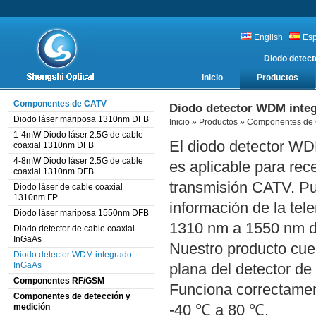
English
Es
Diodo detec
Inicio
Productos
Componentes de CATV
Diodo detector WDM inte
Diodo láser mariposa 1310nm DFB
Inicio
»
Productos
»
Componentes de
1-4mW Diodo láser 2.5G de cable
El diodo detector WD
coaxial 1310nm DFB
4-8mW Diodo láser 2.5G de cable
es aplicable para rec
coaxial 1310nm DFB
transmisión CATV. Pu
Diodo láser de cable coaxial
1310nm FP
información de la tele
Diodo láser mariposa 1550nm DFB
1310 nm a 1550 nm de
Diodo detector de cable coaxial
InGaAs
Nuestro producto cuen
Diodo detector WDM integrado
InGaAs
plana del detector d
Componentes RF/GSM
Funciona correctamen
Componentes de detección y
-40 ℃ a 80 ℃.
medición