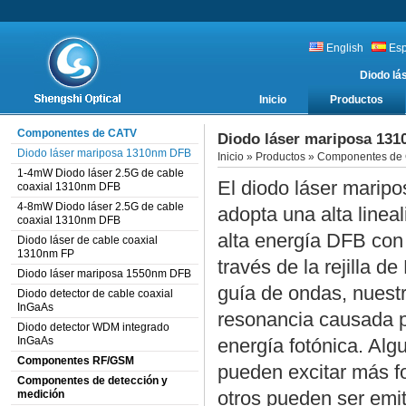
English
Es
Diodo l
Inicio
Productos
Componentes de CATV
Diodo láser mariposa 13
Diodo láser mariposa 1310nm DFB
Inicio
»
Productos
»
Componentes de
1-4mW Diodo láser 2.5G de cable
El diodo láser mari
coaxial 1310nm DFB
4-8mW Diodo láser 2.5G de cable
adopta una alta lineal
coaxial 1310nm DFB
alta energía DFB con
Diodo láser de cable coaxial
1310nm FP
través de la rejilla 
Diodo láser mariposa 1550nm DFB
guía de ondas, nuestro
Diodo detector de cable coaxial
InGaAs
resonancia causada po
Diodo detector WDM integrado
InGaAs
energía fotónica. Alg
Componentes RF/GSM
pueden excitar más f
Componentes de detección y
otros pueden ser emit
medición