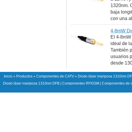
1320nm. Co
baja longi
con una al
4-8mW Dio
El 4-8mW 
ideal de 
También pu
usuarios p
desde 130
Inicio
»
Productos
»
Componentes de CATV
» Diodo láser mariposa 1310nm D
Diodo láser mariposa 1310nm DFB
|
Componentes RF/GSM
|
Componentes de d