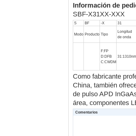
Información de ped
SBF-X31XX-XXX
S
BF
-X
31
Longitud
Modo
Producto
Tipo
de onda
F:FP
D:DFB
31:1310n
C:CWDM
Como fabricante prof
China, también ofrec
de pulso APD InGaAs
área, componentes 
Comentarios