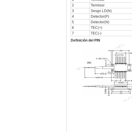
2
Termisor
3
Sesgo LD(N)
4
Detector(P)
5
Detector(N)
6
TEC(+)
7
TEC(-)
Definición del PIN